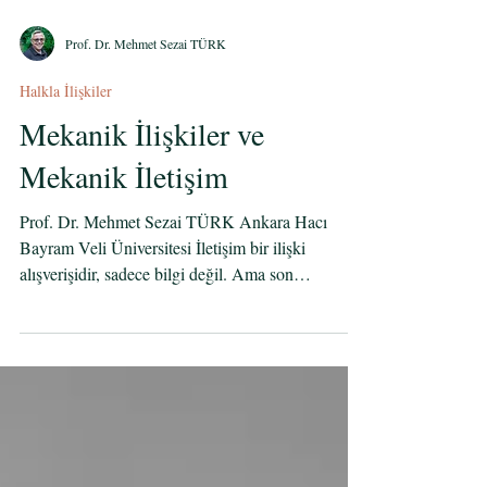
Prof. Dr. Mehmet Sezai TÜRK
Halkla İlişkiler
Mekanik İlişkiler ve
Mekanik İletişim
Prof. Dr. Mehmet Sezai TÜRK Ankara Hacı
Bayram Veli Üniversitesi İletişim bir ilişki
alışverişidir, sadece bilgi değil. Ama son
zamanlarda ne yaptık? Duyguyu, hoşgörüyü
unuttuk. Birisiyle konuşurken göz göze
gelmiyoruz artık; “tamam” deyip geçiyor,
mesajlara üç nokta koyup susuyoruz. Sanki
karşımızdaki insan değil, bir saat mekanizması: