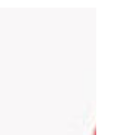
işaret eden yazarlar, bu yöntemleri sade bir dil ve
uygulamalı örneklerle ele alıyor. Rehber
niteliğindeki kitapta yer alan yöntemler şöyle
sıralanıyor: İçerik Analizi, Söylem Analizi,
Göstergebilimsel Analiz, Betimsel Analiz, Yapı
Sökümü Analizi ve Eleştirel Film Analizi.