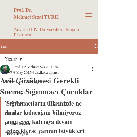
Prof. Dr.
Mehmet Sezai TÜRK
Ankara HBV Üniversitesi İletişim
Fakültesi
Yazı
Yazılar
Prof. Dr. Mehmet Sezai TÜRK
Yazılar
8 May 2025
4 dakikada okunur
Acil Çözülmesi Gerekli
Sinema ve Televizyon
Sorun: Sığınmacı Çocuklar
Yeni Medya
Sığınmacıların ülkemizde ne 
Yazılı Basın
kadar kalacağını bilmiyoruz 
Politika
ama eğer kalmaya devam 
Halkla İlişkiler
edeceklerse yarının büyükleri 
Türk Dünyası