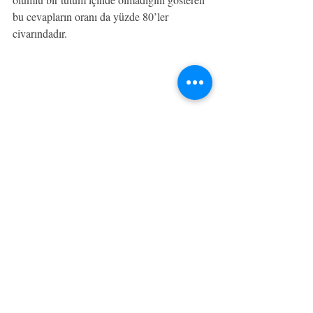
bu cevapların oranı da yüzde 80’ler 
civarındadır.
Sığınmacıların cevapları içinde belki de en 
vahim sonuç kendileri ile ilgili memnuniyet 
durumudur. Öğrencilerin yüzde 90 
kendisinden memnun değil gözükmektedir.
Sonuç olarak;
·      Göçmen öğrencilerin benlik algısı çok 
düşük çıkmıştır.