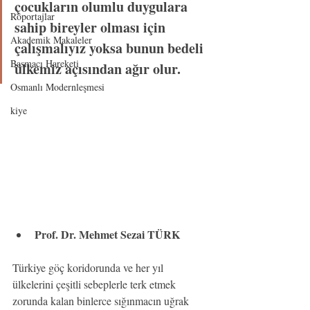
çocukların olumlu duygulara 
Röportajlar
sahip bireyler olması için 
Akademik Makaleler
çalışmalıyız yoksa bunun bedeli 
Basmacı Hareketi
ülkemiz açısından ağır olur.
Osmanlı Modernleşmesi
kiye
Prof. Dr. Mehmet Sezai TÜRK
Türkiye göç koridorunda ve her yıl 
ülkelerini çeşitli sebeplerle terk etmek 
zorunda kalan binlerce sığınmacın uğrak 