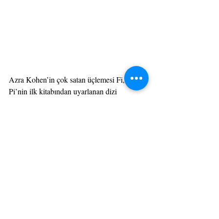
Azra Kohen’in çok satan üçlemesi Fi, Çi, 
Pi’nin ilk kitabından uyarlanan dizi 
‘Puhutv’de . 60’ar dakikadan sunulmakta. 
Ay Yapım imzalı dizinin dizide psikiyatrist 
ve ekranlarda ünlüleri tedavi eden çok 
başarılı bir program sunucusu olan Can 
Manay ile çevresinde yaşanan olaylar 
anlatılıyor. Dizinin hayranlarına göre 
yapımın tutmasının nedeni bol entrika, 
gerilim, cinayet, sürprizler ve iyi oyunculuk. 
Medya Tava’nın haberinde ‘Fi’nin ilk dokuz 
bölümünün 50 milyon kez izlendiği 