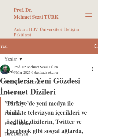
Prof. Dr.
Mehmet Sezai TÜRK
Ankara HBV Üniversitesi İletişim
Fakültesi
Yazı
Yazılar
Prof. Dr. Mehmet Sezai TÜRK
Yazılar
6 Mar 2025
6 dakikada okunur
Gençlerin Yeni Gözdesi
Sinema ve Televizyon
İnternet Dizileri
Yeni Medya
Türkiye’de yeni medya ile 
Yazılı Basın
birlikte televizyon içerikleri ve 
Politika
özellikle dizilerin, Twitter ve 
Halkla İlişkiler
Facebook gibi sosyal ağlarda, 
Türk Dünyası