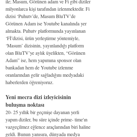
ile; Masum, Görünen adam ve Fi gibi diziler 
milyonlarca kişi tarafından izlenmektedir. Fi 
dizisi ‘Puhutv’de, Masum BluTV’de 
Görünen Adam ise Youtube kanalında yer 
almakta. Puhutv platformunda yayınlanan 
‘Fİ’dizisi, ürün yerleştirme yöntemiyle, 
‘Masum’ dizisinin, yayınlandığı platform 
olan BluTV’ye aylık üyelikten, “Görünen 
Adam” ise, hem yapımına sponsor olan 
bankadan hem de Youtube izlenme 
oranlarından gelir sağladığını medyadaki 
haberlerden öğreniyoruz.
Yeni mecra dizi izleyicisinin 
buluşma noktası
20- 25 yıllık bir geçmişe dayanan yerli 
yapım diziler, bu süre içinde prime- time'ın 
vazgeçilmez eğlence araçlarından biri haline 
geldi. Bunun yanısıra, dünyada medya 