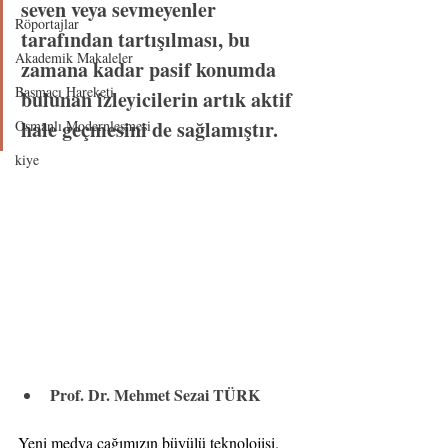
seven veya sevmeyenler 
Röportajlar
tarafından tartışılması, bu 
Akademik Makaleler
zamana kadar pasif konumda 
Basmacı Hareketi
bulunan izleyicilerin artık aktif 
hale geçmesini de sağlamıştır.
Osmanlı Modernleşmesi
kiye
Prof. Dr. Mehmet Sezai TÜRK
Yeni medya çağımızın büyülü teknolojisi. 