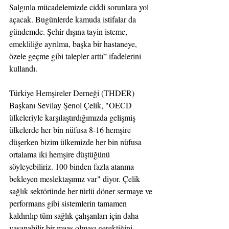
Salgınla mücadelemizde ciddi sorunlara yol 
açacak. Bugünlerde kamuda istifalar da 
gündemde. Şehir dışına tayin isteme, 
emekliliğe ayrılma, başka bir hastaneye, 
özele geçme gibi talepler arttı” ifadelerini 
kullandı.
Türkiye Hemşireler Derneği (THDER) 
Başkanı Sevilay Şenol Çelik, "OECD 
ülkeleriyle karşılaştırdığımızda gelişmiş 
ülkelerde her bin nüfusa 8-16 hemşire 
düşerken bizim ülkemizde her bin nüfusa 
ortalama iki hemşire düştüğünü 
söyleyebiliriz. 100 binden fazla atanma 
bekleyen meslektaşımız var" diyor. Çelik 
sağlık sektöründe her türlü döner sermaye ve 
performans gibi sistemlerin tamamen 
kaldırılıp tüm sağlık çalışanları için daha 
yaşanabilir bir maaş olması gerektiğini 