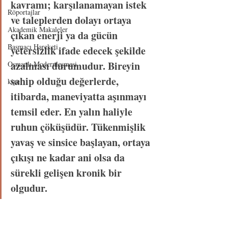
kavramı; karşılanamayan istek 
Röportajlar
ve taleplerden dolayı ortaya 
Akademik Makaleler
çıkan enerji ya da gücün 
Basmacı Hareketi
yetersizlik ifade edecek şekilde 
azalması durumudur. Bireyin 
Osmanlı Modernleşmesi
sahip olduğu değerlerde, 
kiye
itibarda, maneviyatta aşınmayı 
temsil eder. En yalın haliyle 
ruhun çöküşüdür. Tükenmişlik 
yavaş ve sinsice başlayan, ortaya 
çıkışı ne kadar ani olsa da 
sürekli gelişen kronik bir 
olgudur.