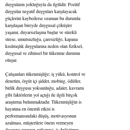
duyguların yokluğuyla da ilgilidir. Pozitif 
duygular negatif duyguları karşılayacak 
güçlerini kaybederse ozaman bu durumla 
karşılaşan bireyde duygusal çöküşler 
yaşanır, duyarsızlaşma başlar ve sürekli 
strese, umutsuzluğa, çaresizliğe, kapana 
kısılmışlık duygularına neden olan fiziksel, 
duygusal ve zihinsel bir tükenme durumu 
oluşur.
Çalışanları tükenmişliğe; iş yükü, kontrol ve 
denetim, örgüt içi şiddet, mobing, ödüller, 
birlik duygusu yoksunluğu, adalet, kavramı 
gibi faktörlerin yol açtığı ile ilgili birçok 
araştırma bulunmaktadır. Tükenmişliğin is 
hayatına en önemli etkisi is 
performansındaki düşüş, motivasyonun 
azalması, müşterilere önem vermeyen 
davranış tarzının gelişmesi, iş değiştirme 