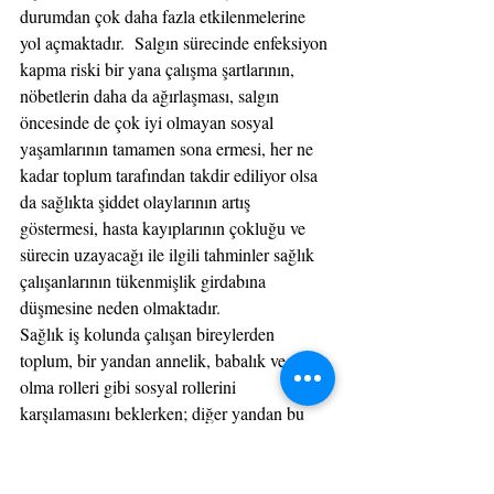
durumdan çok daha fazla etkilenmelerine 
yol açmaktadır.  Salgın sürecinde enfeksiyon 
kapma riski bir yana çalışma şartlarının, 
nöbetlerin daha da ağırlaşması, salgın 
öncesinde de çok iyi olmayan sosyal 
yaşamlarının tamamen sona ermesi, her ne 
kadar toplum tarafından takdir ediliyor olsa 
da sağlıkta şiddet olaylarının artış 
göstermesi, hasta kayıplarının çokluğu ve 
sürecin uzayacağı ile ilgili tahminler sağlık 
çalışanlarının tükenmişlik girdabına 
düşmesine neden olmaktadır.
Sağlık iş kolunda çalışan bireylerden 
toplum, bir yandan annelik, babalık ve eş 
olma rolleri gibi sosyal rollerini 
karşılamasını beklerken; diğer yandan bu 
kişiler hem evinde hem de iş yaşamında 
farklı sorumluluklara sahiptir. Bu baskı 
altında çalışırken üstlendikleri farklı sosyal 