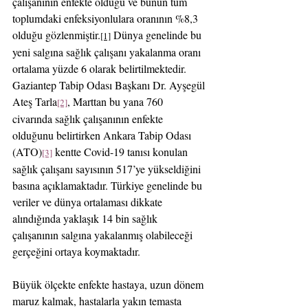
çalışanının enfekte olduğu ve bunun tüm 
toplumdaki enfeksiyonlulara oranının %8,3 
olduğu gözlenmiştir.
 Dünya genelinde bu 
[1]
yeni salgına sağlık çalışanı yakalanma oranı 
ortalama yüzde 6 olarak belirtilmektedir. 
Gaziantep Tabip Odası Başkanı Dr. Ayşegül 
Ateş Tarla
, Marttan bu yana 760 
[2]
civarında sağlık çalışanının enfekte 
olduğunu belirtirken Ankara Tabip Odası 
(ATO)
 kentte Covid-19 tanısı konulan 
[3]
sağlık çalışanı sayısının 517’ye yükseldiğini 
basına açıklamaktadır. Türkiye genelinde bu 
veriler ve dünya ortalaması dikkate 
alındığında yaklaşık 14 bin sağlık 
çalışanının salgına yakalanmış olabileceği 
gerçeğini ortaya koymaktadır.
Büyük ölçekte enfekte hastaya, uzun dönem 
maruz kalmak, hastalarla yakın temasta 