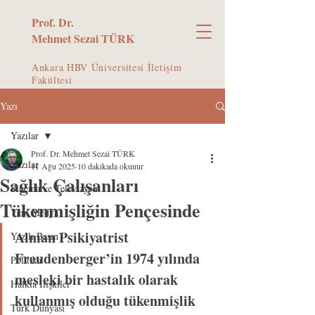
Prof. Dr.
Mehmet Sezai TÜRK
Ankara HBV Üniversitesi İletişim
Fakültesi
Yazı
Yazılar
Prof. Dr. Mehmet Sezai TÜRK
Yazılar
11 Ağu 2025
10 dakikada okunur
Sağlık Çalışanları
Sinema ve Televizyon
Tükenmişliğin Pençesinde
Yeni Medya
Alman Psikiyatrist 
Yazılı Basın
Freudenberger’in 1974 yılında 
Politika
mesleki bir hastalık olarak 
Halkla İlişkiler
kullanmış olduğu tükenmişlik 
Türk Dünyası