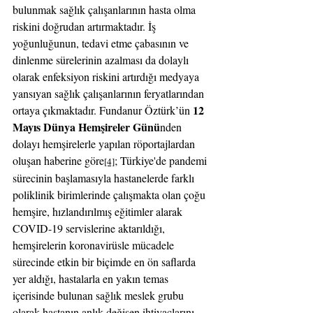
bulunmak sağlık çalışanlarının hasta olma 
riskini doğrudan artırmaktadır. İş 
yoğunluğunun, tedavi etme çabasının ve 
dinlenme sürelerinin azalması da dolaylı 
olarak enfeksiyon riskini artırdığı medyaya 
yansıyan sağlık çalışanlarının feryatlarından 
12 
ortaya çıkmaktadır. Fundanur Öztürk’ün 
Mayıs Dünya Hemşireler Günü
nden 
dolayı hemşirelerle yapılan röportajlardan 
oluşan haberine göre
; 
Türkiye'de pandemi 
[4]
sürecinin başlamasıyla hastanelerde farklı 
poliklinik birimlerinde çalışmakta olan çoğu 
hemşire, hızlandırılmış eğitimler alarak 
COVID-19 servislerine aktarıldığı,
hemşirelerin koronavirüsle mücadele 
sürecinde etkin bir biçimde en ön saflarda 
yer aldığı, hastalarla en yakın temas 
içerisinde bulunan sağlık meslek grubu 
olarak hastanın anlık değişen ihtiyaçlarını 