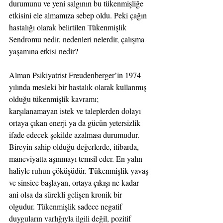
durumunu ve yeni salgının bu tükenmişliğe 
etkisini ele almamıza sebep oldu. Peki çağın 
hastalığı olarak belirtilen Tükenmişlik 
Sendromu nedir, nedenleri nelerdir, çalışma 
yaşamına etkisi nedir?
Alman Psikiyatrist Freudenberger’in 1974 
yılında mesleki bir hastalık olarak kullanmış 
olduğu tükenmişlik kavramı; 
karşılanamayan istek ve taleplerden dolayı 
ortaya çıkan enerji ya da gücün yetersizlik 
ifade edecek şekilde azalması durumudur. 
Bireyin sahip olduğu değerlerde, itibarda, 
maneviyatta aşınmayı temsil eder. En yalın 
T
haliyle ruhun çöküşüdür. 
ükenmişlik yavaş 
ve sinsice başlayan, ortaya çıkışı ne kadar 
ani olsa da sürekli gelişen kronik bir 
olgudur. Tükenmişlik sadece negatif 
duyguların varlığıyla ilgili değil, pozitif 