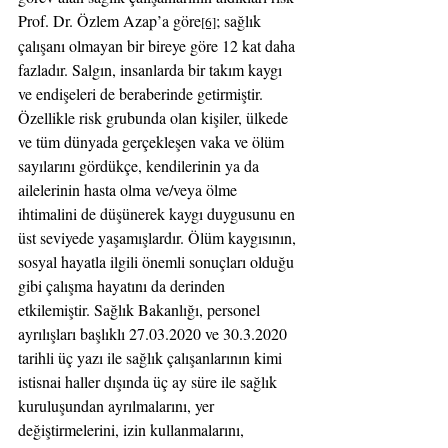
Prof. Dr. Özlem Azap’a göre
; sağlık 
[6]
çalışanı olmayan bir bireye göre 12 kat daha 
fazladır. Salgın, insanlarda bir takım kaygı 
ve endişeleri de beraberinde getirmiştir. 
Özellikle risk grubunda olan kişiler, ülkede 
ve tüm dünyada gerçekleşen vaka ve ölüm 
sayılarını gördükçe, kendilerinin ya da 
ailelerinin hasta olma ve/veya ölme 
ihtimalini de düşünerek kaygı duygusunu en 
üst seviyede yaşamışlardır. Ölüm kaygısının, 
sosyal hayatla ilgili önemli sonuçları olduğu 
gibi çalışma hayatını da derinden 
etkilemiştir. Sağlık Bakanlığı, personel 
ayrılışları başlıklı 27.03.2020 ve 30.3.2020 
tarihli üç yazı ile sağlık çalışanlarının kimi 
istisnai haller dışında üç ay süre ile sağlık 
kuruluşundan ayrılmalarını, yer 
değiştirmelerini, izin kullanmalarını, 