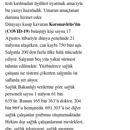
testi kırılmadan ilgilileri uyarmak amacıyla 
bu yazıyı hazırladık. Umarım amaçlanan 
duruma hizmet eder.
Koronavirüs’ün 
Dünyayı kasıp kavuran 
(COVID-19) 
bulaştığı kişi sayısı 17 
Ağustos itibariyle dünya genelinde 21 
milyona ulaşırken, can kaybı 750 bini aştı. 
Salgınla 200’den fazla ülke hâlâ mücadele 
ediyor. Salgının beş yıla yakın sürmesi 
tahmin edilmekte. Yüzbinlerce sağlık 
çalışanı ise sistemi çökerten salgında ön 
saflarda yer alıyor.
Sağlık Bakanlığı verilerine göre sağlık 
personeli sayısı 1 milyon 61 bin 
635’tir. Bunun 165 bin 363’ü doktor, 204 
bin 969’u hemşiredir. 691.303’ü ise diğer 
sağlık çalışanlar grubunu oluşturmaktadır. 
Hekim dışı sağlık çalışanlarının meslekleri; 
ebe, sağlık teknisyeni, sağlık memuru, 