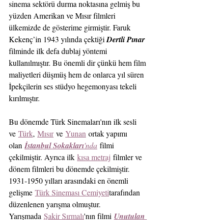
sinema sektörü durma noktasına gelmiş bu 
yüzden Amerikan ve Mısır filmleri 
ülkemizde de gösterime girmiştir. Faruk 
Kekenç’in 1943 yılında çektiği 
Dertli Pınar
filminde ilk defa dublaj yöntemi 
kullanılmıştır. Bu önemli dir çünkü hem film 
maliyetleri düşmüş hem de onlarca yıl süren 
İpekçilerin ses stüdyo hegemonyası tekeli 
kırılmıştır.
Bu dönemde Türk Sinemaları'nın ilk sesli 
ve 
Türk
, 
Mısır
 ve 
Yunan
 ortak yapımı 
olan 
İstanbul Sokakları
'nda
 filmi 
çekilmiştir. Ayrıca ilk 
kısa metraj
 filmler ve 
dönem filmleri bu dönemde çekilmiştir. 
1931-1950 yılları arasındaki en önemli 
gelişme 
Türk Sineması Cemiyeti
tarafından 
düzenlenen yarışma olmuştur. 
Yarışmada 
Şakir Sırmalı
'nın filmi
Unutulan 