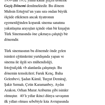
Geçiş Dönemi
 denilmektedir. Bu dönem 
Muhsin Ertuğrul’un yanı sıra ondan büyük 
ölçüde etkilenen ancak tiyatronun 
egemenliğinden koparak sinema sanatına 
yakınlaşma arayışları içinde olan bir kuşağın 
Türk Sinemasında öne çıkmaya çalıştığı bir 
dönemdir.
Türk sinemasının bu dönemde önde gelen 
isimleri eğitimlerini yurtdışında yapan ve 
sinema ile ilgili ses mühendisliği, 
fotoğrafçılık vb alanlarda çalışmıştı. Bu 
dönemin temsilcileri; Faruk Kenç, Baha 
Gelenbevi, Şadan Kâmil, Turgut Demirağ, 
Şakir Sırmalı, Çetin Karamanbey, Aydın 
Arakon, Orhan Murat Arıburnu gibi isimler 
olmuştur.  40’lı yıllar ikinci dünya savaşının 
ilk yılları olması sebebiyle kıta Avrupasında 