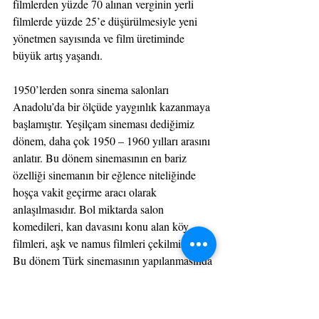
filmlerden yüzde 70 alınan verginin yerli 
filmlerde yüzde 25’e düşürülmesiyle yeni 
yönetmen sayısında ve film üretiminde 
büyük artış yaşandı.
1950’lerden sonra sinema salonları 
Anadolu’da bir ölçüde yaygınlık kazanmaya 
başlamıştır. Yeşilçam sineması dediğimiz 
dönem, daha çok 1950 – 1960 yılları arasını 
anlatır. Bu dönem sinemasının en bariz 
özelliği sinemanın bir eğlence niteliğinde 
hoşça vakit geçirme aracı olarak 
anlaşılmasıdır. Bol miktarda salon 
komedileri, kan davasını konu alan köy 
filmleri, aşk ve namus filmleri çekilmiştir. 
Bu dönem Türk sinemasının yapılanmasında 
önemli bir kilometre taşıdır. Türk 
sinemasında yılda iki yüzü aşkın film 
üretilmiştir.