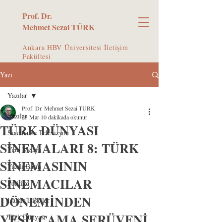
Prof. Dr.
Mehmet Sezai TÜRK
Ankara HBV Üniversitesi İletişim
Fakültesi
Yazı
Yazılar
Prof. Dr. Mehmet Sezai TÜRK
Yazılar
23 Mar
10 dakikada okunur
TÜRK DÜNYASI
Sinema ve Televizyon
SİNEMALARI 8: TÜRK
Yeni Medya
SİNEMASININ
Yazılı Basın
SİNEMACILAR
Politika
DÖNEMİNDEN
Halkla İlişkiler
YEŞİLÇAMA SERÜVENİ
Türk Dünyası