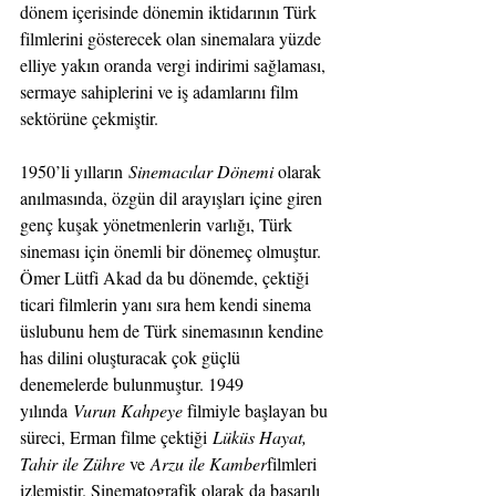
dönem içerisinde dönemin iktidarının Türk 
filmlerini gösterecek olan sinemalara yüzde 
elliye yakın oranda vergi indirimi sağlaması, 
sermaye sahiplerini ve iş adamlarını film 
sektörüne çekmiştir.
1950’li yılların 
Sinemacılar Dönemi 
olarak 
anılmasında, özgün dil arayışları içine giren 
genç kuşak yönetmenlerin varlığı, Türk 
sineması için önemli bir dönemeç olmuştur. 
Ömer Lütfi Akad da bu dönemde, çektiği 
ticari filmlerin yanı sıra hem kendi sinema 
üslubunu hem de Türk sinemasının kendine 
has dilini oluşturacak çok güçlü 
denemelerde bulunmuştur. 1949 
yılında 
Vurun Kahpeye 
filmiyle başlayan bu 
süreci, Erman filme çektiği 
Lüküs Hayat, 
Tahir ile Zühre 
ve 
Arzu ile Kamber
filmleri 
izlemiştir. Sinematografik olarak da başarılı 