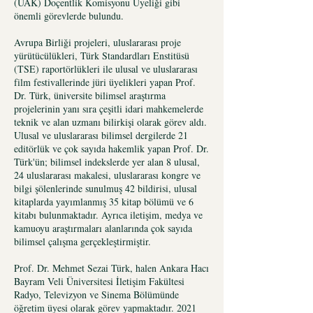
(ÜAK) Doçentlik Komisyonu Üyeliği gibi
önemli görevlerde bulundu.
Avrupa Birliği projeleri, uluslararası proje
yürütücülükleri, Türk Standardları Enstitüsü
(TSE) raportörlükleri ile ulusal ve uluslararası
film festivallerinde jüri üyelikleri yapan Prof.
Dr. Türk, üniversite bilimsel araştırma
projelerinin yanı sıra çeşitli idari mahkemelerde
teknik ve alan uzmanı bilirkişi olarak görev aldı.
Ulusal ve uluslararası bilimsel dergilerde 21
editörlük ve çok sayıda hakemlik yapan Prof. Dr.
Türk'ün; bilimsel indekslerde yer alan 8 ulusal,
24 uluslararası makalesi, uluslararası kongre ve
bilgi şölenlerinde sunulmuş 42 bildirisi, ulusal
kitaplarda yayımlanmış 35 kitap bölümü ve 6
kitabı bulunmaktadır. Ayrıca iletişim, medya ve
kamuoyu araştırmaları alanlarında çok sayıda
bilimsel çalışma gerçekleştirmiştir.
Prof. Dr. Mehmet Sezai Türk, halen Ankara Hacı
Bayram Veli Üniversitesi İletişim Fakültesi
Radyo, Televizyon ve Sinema Bölümünde
öğretim üyesi olarak görev yapmaktadır. 2021