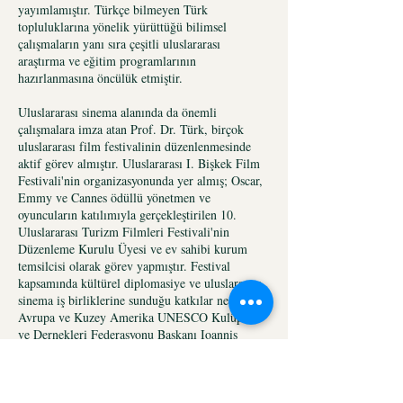
yayımlamıştır. Türkçe bilmeyen Türk
topluluklarına yönelik yürüttüğü bilimsel
çalışmaların yanı sıra çeşitli uluslararası
araştırma ve eğitim programlarının
hazırlanmasına öncülük etmiştir.
Uluslararası sinema alanında da önemli
çalışmalara imza atan Prof. Dr. Türk, birçok
uluslararası film festivalinin düzenlenmesinde
aktif görev almıştır. Uluslararası I. Bişkek Film
Festivali'nin organizasyonunda yer almış; Oscar,
Emmy ve Cannes ödüllü yönetmen ve
oyuncuların katılımıyla gerçekleştirilen 10.
Uluslararası Turizm Filmleri Festivali'nin
Düzenleme Kurulu Üyesi ve ev sahibi kurum
temsilcisi olarak görev yapmıştır. Festival
kapsamında kültürel diplomasiye ve uluslararası
sinema iş birliklerine sunduğu katkılar nedeniyle
Avrupa ve Kuzey Amerika UNESCO Kulüpleri
ve Dernekleri Federasyonu Başkanı Ioannis
Maronitis tarafından plaketle onurlandırılmıştır.
Akademik çalışmaları ve Türk Dünyasına
sağladığı katkılar nedeniyle çok sayıda ulusal ve