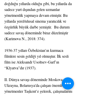
doğduğu yıllarda olduğu gibi, bu yıllarda da 
sadece yurt dışından gelen uzmanlar 
yönetmenlik yapmaya devam etmiştir. Bu 
yıllarda yerel/ulusal sinema yaratıcılık ve 
özgürlük büyük darbe yemiştir.  Bu durum 
sadece savaş döneminde biraz düzelmiştir 
(Karimova N., 2018: 374).
1936-37 yılları Özbekistan’ın kurmaca 
filmlere sesin geldiği yıl olmuştur. İlk sesli 
film ise Aleksandr Usoltsev-Garf’ın 
“Klyatva”dır (1937).
II. Dünya savaşı döneminde Moskova, 
Ukrayna, Belarusya’da çalışan önemli 
yönetmenler Taşkent’e gelerek, çalışmalarını 
burada devam ettirmişlerdir. Özbekistan’a 
gelen yönetmenlerden bazıları eski 
projelerini sürdürürken bir kısmı yeni 