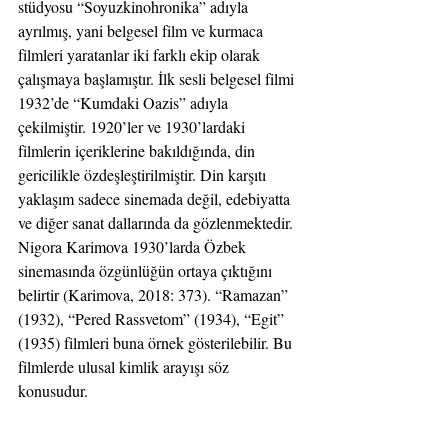
stüdyosu “Soyuzkinohronika” adıyla 
ayrılmış, yani belgesel film ve kurmaca 
filmleri yaratanlar iki farklı ekip olarak 
çalışmaya başlamıştır. İlk sesli belgesel filmi 
1932’de “Kumdaki Oazis” adıyla 
çekilmiştir. 1920’ler ve 1930’lardaki 
filmlerin içeriklerine bakıldığında, din 
gericilikle özdeşleştirilmiştir. Din karşıtı 
yaklaşım sadece sinemada değil, edebiyatta 
ve diğer sanat dallarında da gözlenmektedir. 
Nigora Karimova 1930’larda Özbek 
sinemasında özgünlüğün ortaya çıktığını 
belirtir (Karimova, 2018: 373). “Ramazan” 
(1932), “Pered Rassvetom” (1934), “Egit” 
(1935) filmleri buna örnek gösterilebilir. Bu 
filmlerde ulusal kimlik arayışı söz 
konusudur.