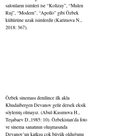
salonların isimleri ise “Kolizay”, “Mulen 
Ruj”, “Modern”, “Apollo” gibi Özbek 
kültürüne uzak isimlerdir (Karimova N., 
2018: 367).
Özbek sineması denilince ilk akla 
Khudaibergen Devanov gelir dersek eksik 
söylemiş olmayız. (Abul-Kasımova H., 
Teşabaev D.,1985: 10). Özbekistan’da foto 
ve sinema sanatının oluşmasında 
Devanov’un katkısı çok büyük olduğunu 