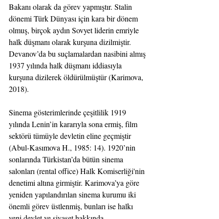
Bakanı olarak da görev yapmıştır. Stalin 
dönemi Türk Dünyası için kara bir dönem 
olmuş, birçok aydın Sovyet liderin emriyle 
halk düşmanı olarak kurşuna dizilmiştir. 
Devanov’da bu suçlamalardan nasibini almış 
1937 yılında halk düşmanı iddiasıyla 
kurşuna dizilerek öldürülmüştür (Karimova, 
2018).
Sinema gösterimlerinde çeşitlilik 1919 
yılında Lenin’in kararıyla sona ermiş, film 
sektörü tümüyle devletin eline geçmiştir 
(Abul-Kasımova H., 1985: 14). 1920’nin 
sonlarında Türkistan’da bütün sinema 
salonları (rental office) Halk Komiserliği'nin 
denetimi altına girmiştir. Karimova’ya göre 
yeniden yapılandırılan sinema kurumu iki 
önemli görev üstlenmiş, bunları ise halkı 
yeni devlet ve siyaset hakkında 