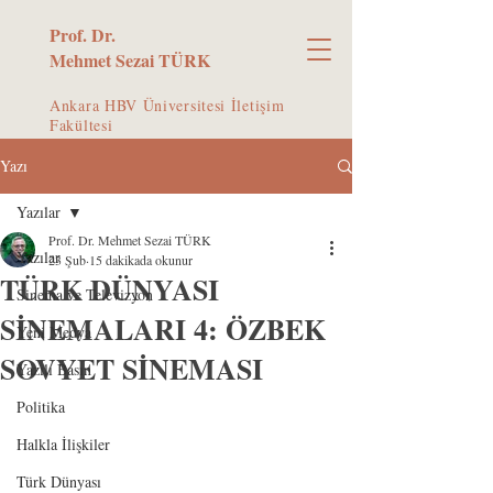
Prof. Dr.
Mehmet Sezai TÜRK
Ankara HBV Üniversitesi İletişim
Fakültesi
Yazı
Yazılar
Prof. Dr. Mehmet Sezai TÜRK
Yazılar
23 Şub
15 dakikada okunur
TÜRK DÜNYASI
Sinema ve Televizyon
SİNEMALARI 4: ÖZBEK
Yeni Medya
SOVYET SİNEMASI
Yazılı Basın
Politika
Halkla İlişkiler
Türk Dünyası