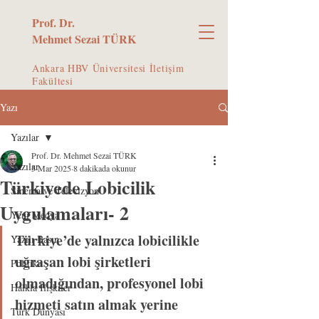
Prof. Dr.
Mehmet Sezai TÜRK
Ankara HBV Üniversitesi İletişim
Fakültesi
Yazı
Yazılar
Prof. Dr. Mehmet Sezai TÜRK
Yazılar
5 Mar 2025
8 dakikada okunur
Türkiyede Lobicilik
Sinema ve Televizyon
Uygulamaları- 2
Yeni Medya
Türkiye’de yalnızca lobicilikle 
Yazılı Basın
uğraşan lobi şirketleri 
Politika
olmadığından, profesyonel lobi 
Halkla İlişkiler
hizmeti satın almak yerine 
Türk Dünyası