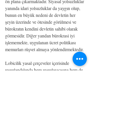
ön plana çıkarmaktadır. Siyasal yolsuzluklar 
yanında idari yolsuzluklar da yaygın olup, 
bunun en büyük nedeni de devletin her 
şeyin üzerinde ve ötesinde görülmesi ve 
bürokratın kendini devletin sahibi olarak 
görmesidir. Diğer yandan bürokrasi iyi 
işlememekte, uygulanan ücret politikası 
memurları rüşvet almaya yönlendirmektedir.
Lobicilik yasal çerçeveler içerisinde 
uygulandığında hem uygulayıcısına hem de 
uygulandığı topluma pek çok fayda 
sağlamaktadır. Sağlayabileceği bu faydalar 
göz önünde bulundurularak, Amerika 
Birleşik Devletleri'nde olduğu gibi 
Türkiye'de de lobiciliğin etik kurallarına ve 
yasal düzenlemelerle sınırlarının çizilmesine 
ihtiyaç duyulmaktadır. Böylece hem lobi 
faaliyetlerinin hareket sınırları belirlenebilir, 