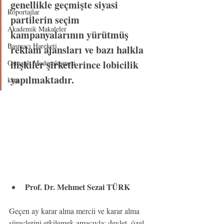
genellikle geçmişte siyasi 
Röportajlar
partilerin seçim 
Akademik Makaleler
kampanyalarının yürütmüş 
Basmacı Hareketi
reklam ajansları ve bazı halkla 
ilişkiler şirketlerince lobicilik 
Osmanlı Modernleşmesi
yapılmaktadır.
kiye
Prof. Dr. Mehmet Sezai TÜRK
Geçen ay karar alma mercii ve karar alma 
süreçlerini etkilemek amacıyla; devlet, özel 