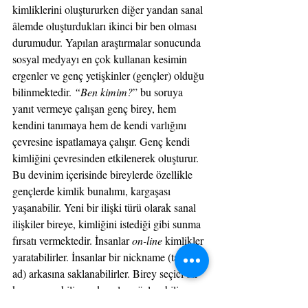
kimliklerini oluştururken diğer yandan sanal 
âlemde oluşturdukları ikinci bir ben olması 
durumudur. Yapılan araştırmalar sonucunda 
sosyal medyayı en çok kullanan kesimin 
ergenler ve genç yetişkinler (gençler) olduğu 
bilinmektedir. 
“Ben kimim?
” bu soruya 
yanıt vermeye çalışan genç birey, hem 
kendini tanımaya hem de kendi varlığını 
çevresine ispatlamaya çalışır. Genç kendi 
kimliğini çevresinden etkilenerek oluşturur. 
Bu devinim içerisinde bireylerde özellikle 
gençlerde kimlik bunalımı, kargaşası 
yaşanabilir. Yeni bir ilişki türü olarak sanal 
ilişkiler bireye, kimliğini istediği gibi sunma 
fırsatı vermektedir. İnsanlar 
on-line 
kimlikler 
yaratabilirler. İnsanlar bir nickname (takma 
ad) arkasına saklanabilirler. Birey seçici bir 
kurgu yapabilir ya da yalan söyleyebilir. 
Bailey’e göre bedenine “
sanal bir deri
” 