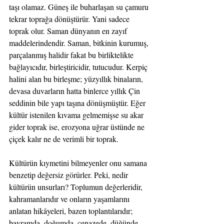
taşı olamaz. Güneş ile buharlaşan su çamuru 
tekrar toprağa dönüştürür. Yani sadece 
toprak olur. Saman dünyanın en zayıf 
maddelerindendir. Saman, bitkinin kurumuş, 
parçalanmış halidir fakat bu birliktelikte 
bağlayıcıdır, birleştiricidir, tutucudur. Kerpiç 
halini alan bu birleşme; yüzyıllık binaların, 
devasa duvarların hatta binlerce yıllık Çin 
seddinin bile yapı taşına dönüşmüştür. Eğer 
kültür istenilen kıvama gelmemişse su akar 
gider toprak ise, erozyona uğrar üstünde ne 
çiçek kalır ne de verimli bir toprak. 
Kültürün kıymetini bilmeyenler onu samana 
benzetip değersiz görürler. Peki, nedir 
kültürün unsurları? Toplumun değerleridir, 
kahramanlarıdır ve onların yaşamlarını 
anlatan hikâyeleri, bazen toplantılarıdır; 
bayramda, doğumda, cenazede, düğünde. 