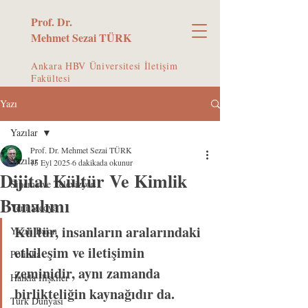
Prof. Dr.
Mehmet Sezai TÜRK
Ankara HBV Üniversitesi İletişim
Fakültesi
Yazı
Yazılar
Prof. Dr. Mehmet Sezai TÜRK
Yazılar
15 Eyl 2025
6 dakikada okunur
Dijital Kültür Ve Kimlik
Sinema ve Televizyon
Bunalımı
Yeni Medya
Kültür, insanların aralarındaki 
Yazılı Basın
etkileşim ve iletişimin 
Politika
zeminidir, aynı zamanda 
Halkla İlişkiler
birlikteliğin kaynağıdır da. 
Türk Dünyası