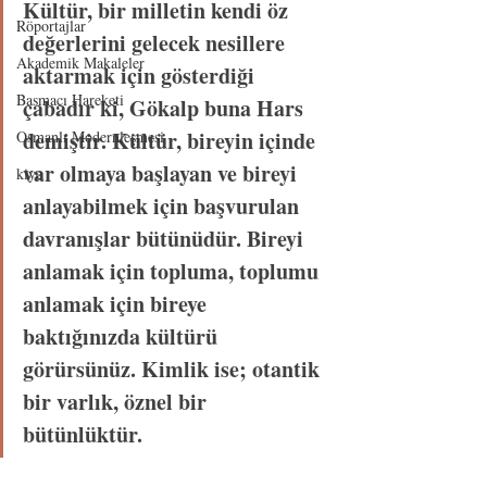
Kültür, bir milletin kendi öz 
Röportajlar
değerlerini gelecek nesillere 
Akademik Makaleler
aktarmak için gösterdiği 
Basmacı Hareketi
çabadır ki, Gökalp buna Hars 
demiştir. Kültür, bireyin içinde 
Osmanlı Modernleşmesi
var olmaya başlayan ve bireyi 
kiye
anlayabilmek için başvurulan 
davranışlar bütünüdür. Bireyi 
anlamak için topluma, toplumu 
anlamak için bireye 
baktığınızda kültürü 
görürsünüz. Kimlik ise; otantik 
bir varlık, öznel bir 
bütünlüktür.