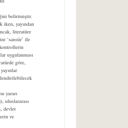
ir.
ni belirtmiştir. 
k iken, yayından 
cak, literatüre 
ni ‘sansür’ ile 
ontrollerin 
mlar uygulanması 
atürde göre, 
yayınlar 
lendirilebilecek 
mu yararı 
i, uluslararası 
, devlet 
erin ve 