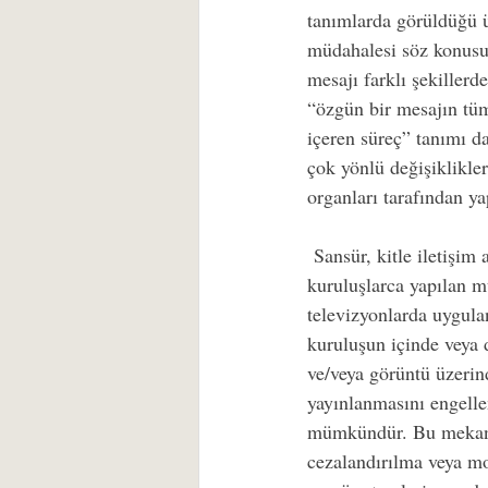
tanımlarda görüldüğü ü
müdahalesi söz konusud
mesajı farklı şekiller
“özgün bir mesajın tü
içeren süreç” tanımı da
çok yönlü değişiklikle
organları tarafından y
 Sansür, kitle iletişim 
kuruluşlarca yapılan mü
televizyonlarda uygulan
kuruluşun içinde veya 
ve/veya görüntü üzerin
yayınlanmasını engell
mümkündür. Bu mekaniz
cezalandırılma veya mo