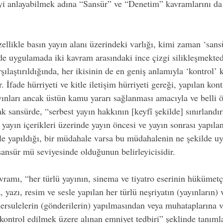
i anlayabilmek adına “Sansür” ve “Denetim” kavramlarını da 
llikle basın yayın alanı üzerindeki varlığı, kimi zaman ‘sansü
 de uygulamada iki kavram arasındaki ince çizgi silikleşmekted
ılaştırıldığında, her ikisinin de en geniş anlamıyla ‘kontrol’ 
 İfade hürriyeti ve kitle iletişim hürriyeti gereği, yapılan kont
yınları ancak üstün kamu yararı sağlanması amacıyla ve belli ö
cak sansürde, “serbest yayın hakkının [keyfî şekilde] sınırlandı
yayın içerikleri üzerinde yayın öncesi ve yayın sonrası yapılan
le yapıldığı, bir müdahale varsa bu müdahalenin ne şekilde uy
ansür mü seviyesinde olduğunun belirleyicisidir.
vramı, “her türlü yayının, sinema ve tiyatro eserinin hükümet
, yazı, resim ve sesle yapılan her türlü neşriyatın (yayınların)
ersulelerin (gönderilerin) yapılmasından veya muhataplarına 
 kontrol edilmek üzere alınan emniyet tedbiri” şeklinde tanım