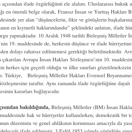
çısından ifade özgürlüğünü ele alalım. Uluslararası hukuk a
ğı en önemli belge olarak, Fransız İnsan ve Yurttaş Hakları Bild
esinde yer alan “düşüncelerin, fikir ve görüşlerin başkalarına
nsanın en kıymetli haklarındandır” şeklindeki anlatım, ifade hür
urgu yapmaktadır. 10 Aralık 1948 tarihli Birleşmiş Milletler İ
in 19. maddesinde de, herkesin düşünce ve ifade hürriyetine
den dolayı rahatsız edilmemesi gerektiği belirtilmektedir. Av
a çıkarılan Avrupa İnsan Hakları Sözleşmesi’nin 10. maddesi
nin herkes için geçerli olduğu ve ülke sınırları gözetilmeksizin
ır. Türkiye,   Birleşmiş Milletler Hakları Evrensel Beyannam
özleşmesine taraftır. Aynı zamanda ifade özgürlüğüne dayalı 
inin kararları bağlayıcıdır.
çısından bakıldığında,
 Birleşmiş Milletler (BM) İnsan Hakla
addesinde hak ve hürriyetler kullanılırken, demokratik bir 
nun düzeninin ve genel ahlâkının korunması amacıyla da yasa
labileceği ifade edilmiştir. 3 Eylül 1953 yılında yürürlüğe gir