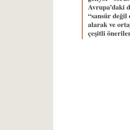
Avrupa’daki d
“sansür değil
alarak ve ort
çeşitli öneril