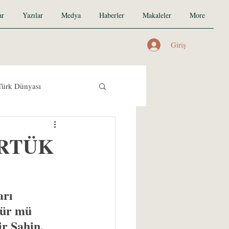
ar
Yazılar
Medya
Haberler
Makaleler
More
Giriş
Türk Dünyası
i RTÜK
arı 
sür mü 
r Şahin, 