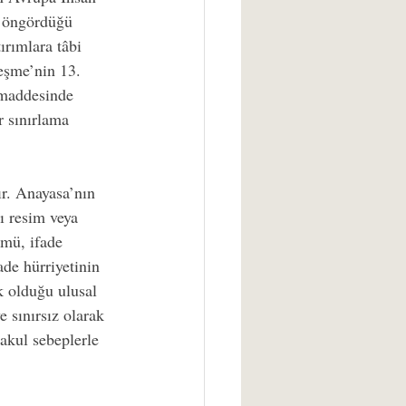
n öngördüğü 
ırımlara tâbi 
eşme’nin 13. 
 maddesinde 
r sınırlama 
ır. Anayasa’nın 
ı resim veya 
kmü, ifade 
ade hürriyetinin 
k olduğu ulusal 
e sınırsız olarak 
akul sebeplerle 