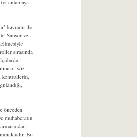
iyi anlamaya 
r’ kavramı ile 
ir. Sansür ve 
kelimesiyle 
roller sırasında 
lçülerde 
rılması” söz 
 kontrollerin, 
gulandığı, 
çe önceden 
 ve muhaberatın 
varmasından 
lanmaktadır. Bu 