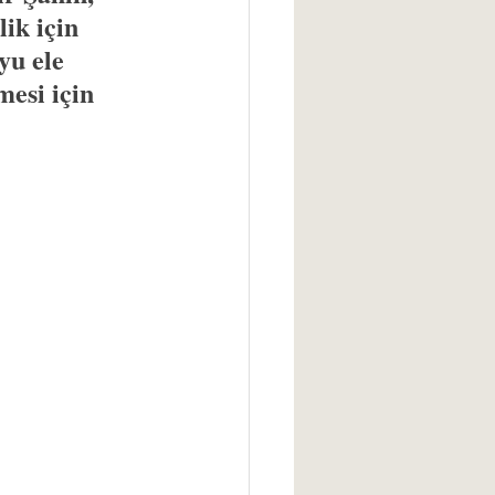
ik için 
yu ele 
esi için 