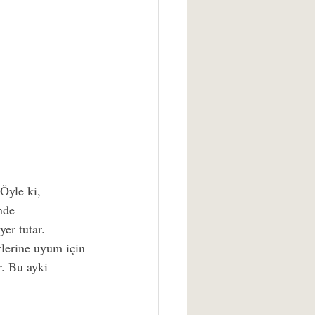
Öyle ki, 
nde 
er tutar. 
lerine uyum için 
. Bu ayki 