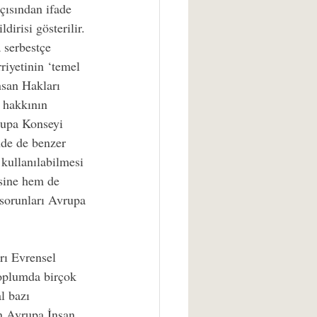
çısından ifade 
irisi gösterilir. 
 serbestçe 
riyetinin ‘temel 
nsan Hakları 
 hakkının 
rupa Konseyi 
nde de benzer 
 kullanılabilmesi 
esine hem de 
sorunları Avrupa 
rı Evrensel 
toplumda birçok 
l bazı 
en Avrupa İnsan 