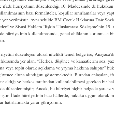
e ifade hürriyetinin düzenlendiği 10. Maddesinde de hukuku
llanılmasının bazı formaliteler, koşullar sınırlamalar veya yapt
 yer verilmiştir. Aynı şekilde BM Çocuk Haklarına Dair Sözl
nî ve Siyasî Haklara İlişkin Uluslararası Sözleşme’nin 19.
de hürriyetinin kullanılmasında, genel ahlâkının korunması bi
tır.
riyetini düzenleyen ulusal nitelikli temel belge ise, Anayasa’d
fıkrasında yer alan, “Herkes, düşünce ve kanaatlerini söz, yaz
şına veya toplu olarak açıklama ve yayma hakkına sahiptir” hü
üvence altına alındığını göstermektedir. Buradan anlaşılan, if
er aldığı ve herkes tarafından kullanılabilmesi gereken bir ha
rde düzenlenmiştir; Ancak, bu hürriyet hiçbir belgede şartsız v
ıştır. İfade hürriyetinin bazı hâllerde, hukuka uygun olarak m
rar hatırlatmakta yarar görüyorum.