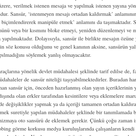
zere, verilmek istenen mesaja ve yapılmak istenen yayına yöne
ur. Sansür, ‘istenmeyen mesajı ortadan kaldırmak’ anlamının 
de biçimlendirerek manipüle etmek’ anlamını da taşımaktadır. S
münü veya bir kısmını bloke etmeyi, yeniden düzenlemeyi ve 
 yapılmaktadır. Dolayısıyla, sansür ile birlikte mesajın özüne 
rin söz konusu olduğunu ve genel kanının aksine, sansürün yal
apılmadığını söylemek yanlış olmayacaktır.
araçlarına yönelik devlet müdahalesi şeklinde tarif edilse de, fa
dahaleler de sansür niteliği taşıyabilmektedirler. Buradan har
an sansür için, önceden hazırlanmış olan yayın içeriklerinin y
dışında olan erkler tarafından kesintilere veya eklemelere mar
de değişiklikler yapmak ya da içeriği tamamen ortadan kaldıra
emek suretiyle yapılan müdahaleler şeklinde bir tanımlamada
maya oto sansürü de eklemek gerekir. Çünkü çoğu zaman iş
bing görme korkusu medya kuruluşlarında çalışanların kendi 