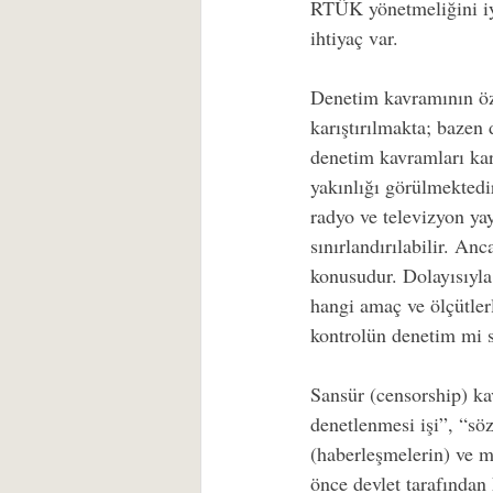
RTÜK yönetmeliğini iy
ihtiyaç var.
Denetim kavramının öze
karıştırılmakta; bazen
denetim kavramları karş
yakınlığı görülmektedir.
radyo ve televizyon ya
sınırlandırılabilir. An
konusudur. Dolayısıyla 
hangi amaç ve ölçütler
kontrolün denetim mi s
Sansür (censorship) ka
denetlenmesi işi”, “söz
(haberleşmelerin) ve m
önce devlet tarafından