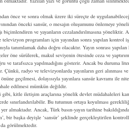
n olmaktadır. Yazılan yazı ve görüntü çoğu zaman silinmekted
ndan önce ve sonra olmak üzere iki süreçte de uygulanabileceği
yınından önceki sansür, o mesajın oluşumunu önlemeye yöneli
ı biçimlendiren ve yayanların cezalandırılmasına yöneliktir. An
e televizyon programları için yayından sonra yapılan kontrol işi
mıyla tanımlamak daha doğru olacaktır. Yayın sonrası yapılan k
kçeler öne sürülerek, makul seviyenin ötesinde ceza ve yaptırı
u ve tarafsızca yapılmadığını gösterir. Ancak bu duruma liter
. Çünkü, radyo ve televizyonlarda yayınların geri alınması ve 
önüne geçilmesi, dolayısıyla yayınlara sansür kavramı ile nite
hale edilmesi mümkün değildir.
i gibi, kitle iletişim araçlarına yönelik devlet müdahaleleri ka
lerde sınırlandırılabilir. Bu tutumun ortaya koyulması gerekliliğ
 yer almaktadır. Ancak, Türk basın-yayın tarihine bakıldığında
m’, bir başka deyişle ‘sansür’ şeklinde gerçekleştirilen kontroll
 da görülmektedir.