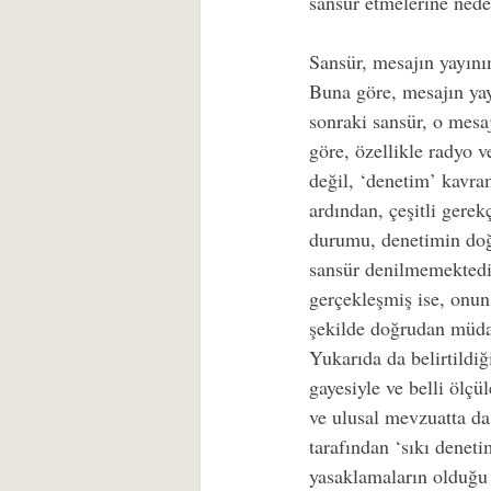
sansür etmelerine nede
Sansür, mesajın yayını
Buna göre, mesajın ya
sonraki sansür, o mesaj
göre, özellikle radyo v
değil, ‘denetim’ kavra
ardından, çeşitli gere
durumu, denetimin doğr
sansür denilmemektedir
gerçekleşmiş ise, onun 
şekilde doğrudan müda
Yukarıda da belirtildiğ
gayesiyle ve belli ölçü
ve ulusal mevzuatta da
tarafından ‘sıkı deneti
yasaklamaların olduğu