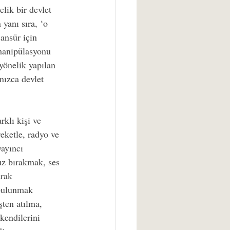
lik bir devlet 
yanı sıra, ‘o 
ansür için 
manipülasyonu 
yönelik yapılan 
nızca devlet 
rklı kişi ve 
eketle, radyo ve 
ayıncı 
uz bırakmak, ses 
rak 
 bulunmak 
ten atılma, 
kendilerini 