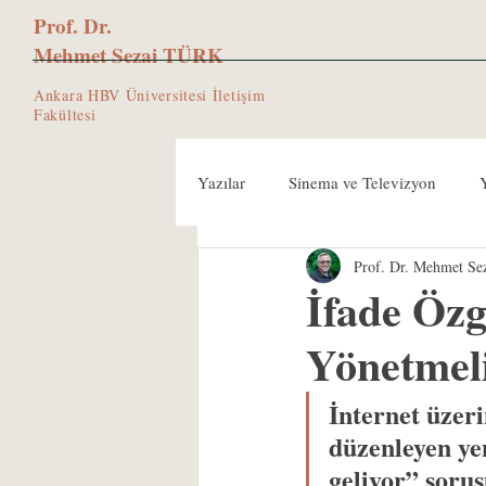
Prof. Dr.
Mehmet Sezai TÜRK
Ankara HBV Üniversitesi İletişim
Fakültesi
Yazılar
Sinema ve Televizyon
Prof. Dr. Mehmet S
Röportajlar
Akademik Makalel
İfade Öz
Yönetmel
İnternet üzeri
düzenleyen ye
geliyor” soru