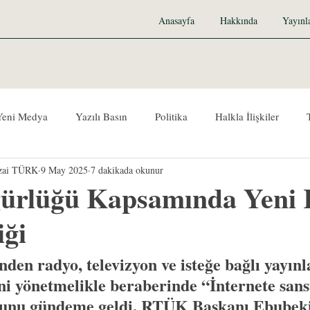
Anasayfa
Hakkında
Yayınl
Yeni Medya
Yazılı Basın
Politika
Halkla İlişkiler
ezai TÜRK
9 May 2025
7 dakikada okunur
er
Basmacı Hareketi
Osmanlı Modernleşmesi
kiye
gürlüğü Kapsamında Yen
iği
nden radyo, televizyon ve isteğe bağlı yayınl
ni yönetmelikle beraberinde “İnternete san
sunu gündeme geldi. RTÜK Başkanı Ebubeki