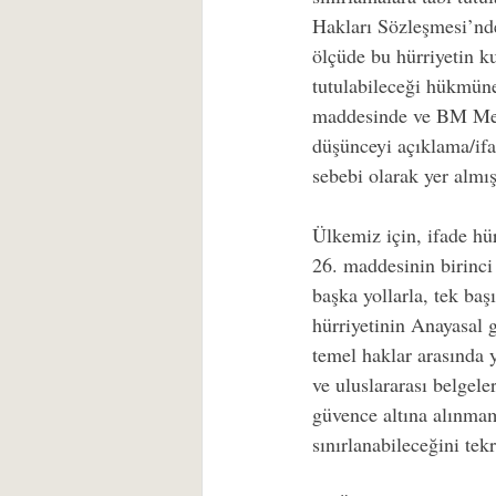
Hakları Sözleşmesi’nd
ölçüde bu hürriyetin ku
tutulabileceği hükmüne
maddesinde ve BM Mede
düşünceyi açıklama/ifa
sebebi olarak yer almış
Ülkemiz için, ifade hür
26. maddesinin birinci 
başka yollarla, tek ba
hürriyetinin Anayasal g
temel haklar arasında y
ve uluslararası belgele
güvence altına alınmam
sınırlanabileceğini tek