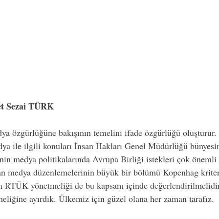
et Sezai TÜRK
ya özgürlüğüne bakışının temelini ifade özgürlüğü oluşturur. 
ya ile ilgili konuları İnsan Hakları Genel Müdürlüğü bünyesi
in medya politikalarında Avrupa Birliği istekleri çok önemli y
lan medya düzenlemelerinin büyük bir bölümü Kopenhag kriter
an RTÜK yönetmeliği de bu kapsam içinde değerlendirilmelidir
liğine ayırdık. Ülkemiz için güzel olana her zaman tarafız.