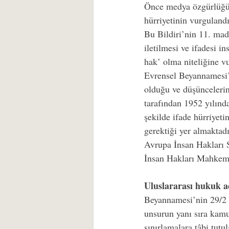
Önce medya özgürlüğü a
hürriyetinin vurgulandı
Bu Bildiri’nin 11. madd
iletilmesi ve ifadesi i
hak’ olma niteliğine v
Evrensel Beyannamesi’n
olduğu ve düşüncelerin
tarafından 1952 yılınd
şekilde ifade hürriyeti
gerektiği yer almaktad
Avrupa İnsan Hakları S
İnsan Hakları Mahkemes
Uluslararası hukuk a
Beyannamesi’nin 29/2 m
unsurun yanı sıra kamu
sınırlamalara tâbi tutu